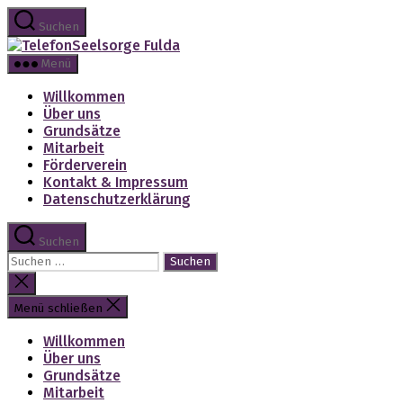
Zum
Suchen
Inhalt
TelefonSeelsorge
springen
Fulda
Menü
Willkommen
Über uns
Grundsätze
Mitarbeit
Förderverein
Kontakt & Impressum
Datenschutzerklärung
Suchen
Suchen
nach:
Suche
schließen
Menü schließen
Willkommen
Über uns
Grundsätze
Mitarbeit